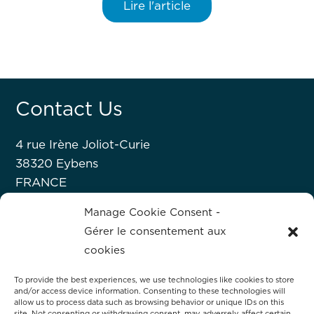
Lire l'article
Contact Us
4 rue Irène Joliot-Curie
38320 Eybens
FRANCE
+33 476 63 07 52
Manage Cookie Consent -
Gérer le consentement aux
About Hprobe
cookies
To provide the best experiences, we use technologies like cookies to store
Hprobe, a Mycronic company, delivers
and/or access device information. Consenting to these technologies will
allow us to process data such as browsing behavior or unique IDs on this
advanced automated test equipment for
site. Not consenting or withdrawing consent, may adversely affect certain